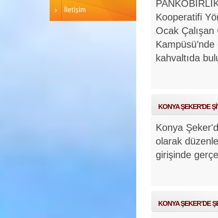
PANKOBİRLİK G
Kooperatifi Y
Ocak Çalışan 
Kampüsü’nde d
kahvaltıda bul
KONYA ŞEKER'DE Ş
Konya Şeker'de
olarak düzenle
girişinde gerçe
KONYA ŞEKER’DE ŞE