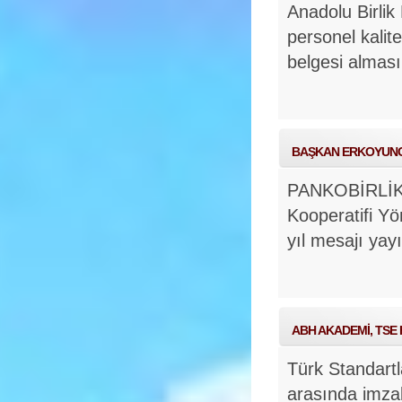
Anadolu Birli
personel kalit
belgesi alması
BAŞKAN ERKOYUNCU:
PANKOBİRLİK G
Kooperatifi Y
yıl mesajı yay
ABH AKADEMİ, TSE 
Türk Standartl
arasında imzal