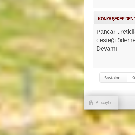
KONYA ŞEKER’DEN 1
Pancar üretici
desteği ödeme
Devamı
Sayfalar :
G