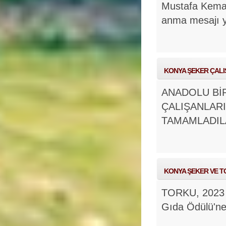
Mustafa Kemal 
anma mesajı y
KONYA ŞEKER ÇALI
ANADOLU Bİ
ÇALIŞANLAR
TAMAMLADIL
KONYA ŞEKER VE T
TORKU, 2023 D
Gıda Ödülü'ne