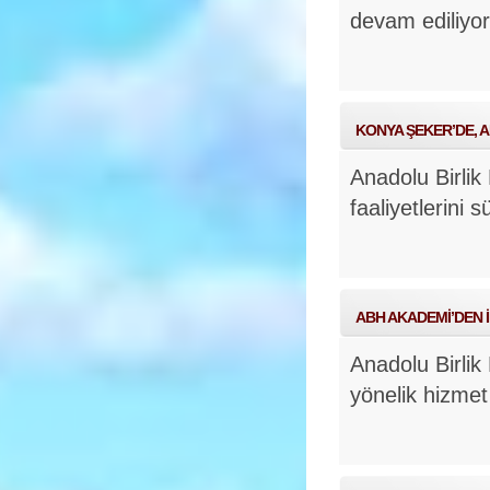
devam ediliyo
KONYA ŞEKER’DE, A
Anadolu Birlik
faaliyetlerini 
ABH AKADEMİ’DEN İ
Anadolu Birlik
yönelik hizmet