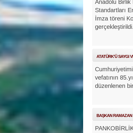
Anadolu Birlik
Standartları En
İmza töreni K
gerçekleştirild
ATATÜRK’Ü SAYGI 
Cumhuriyetimi
vefatının 85.y
düzenlenen bir
BAŞKAN RAMAZAN E
PANKOBİRLİK 