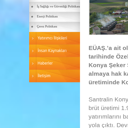
İş Sağlığı ve Güvenliği Politikası
Enerji Politikası
Çerez Politikası
EÜAŞ.’a ait o
tarihinde Öze
Konya Şeker S
almaya hak ka
üretiminde Ko
Santralin Kony
brüt üretimi 1
yatırımlarını b
yola çıktı. Dev