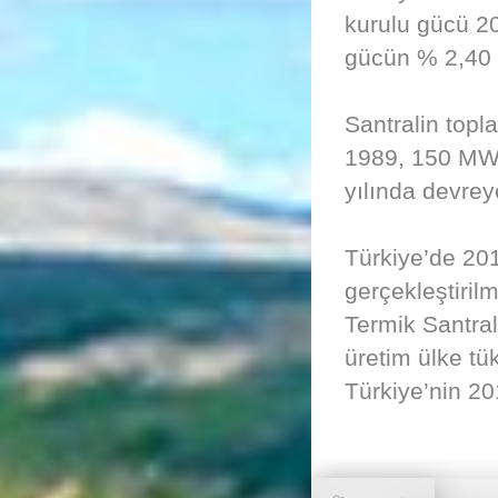
kurulu gücü 20
gücün % 2,40 i
Santralin topl
1989, 150 MW 
yılında devreye
Türkiye’de 201
gerçekleştiril
Termik Santral
üretim ülke tü
Türkiye’nin 20