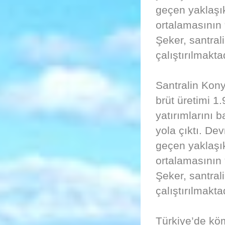
geçen yaklaşık
ortalamasının 
Şeker, santral
çalıştırılmakta
Santralin Kony
brüt üretimi 1
yatırımlarını b
yola çıktı. Dev
geçen yaklaşık
ortalamasının 
Şeker, santral
çalıştırılmakta
Türkiye’de köm